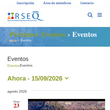
Saltar
Inscripción
Área de miembros
Contacto
al
contenido
Próximos Eventos
› Eventos
Eventos
Inicio
Eventos
Eventos
Eventos
Ahora
 - 
15/09/2026
Seleccionar
fecha.
agosto 2026
Dom
23