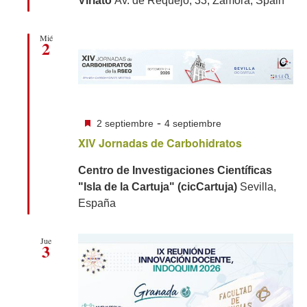
Viriato
Av. de Requejo, 33, Zamora, Spain
Mié
2
Destacado
-
2 septiembre
4 septiembre
XIV Jornadas de Carbohidratos
Centro de Investigaciones Científicas
"Isla de la Cartuja" (cicCartuja)
Sevilla,
España
Jue
3