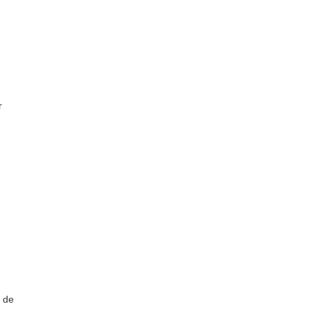
r
s de