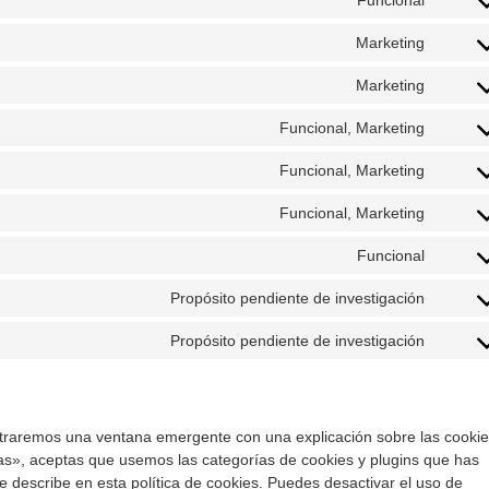
Conse
service
to
round
Marketing
Conse
service
to
wordpr
Marketing
Conse
service
to
google
Funcional, Marketing
Conse
service
fonts
to
youtub
Funcional, Marketing
Conse
service
to
facebo
Funcional, Marketing
Conse
service
to
twitter
Funcional
Conse
service
to
google
Propósito pendiente de investigación
Conse
service
recapt
to
litespe
Propósito pendiente de investigación
Conse
service
to
google
service
maps
varios
straremos una ventana emergente con una explicación sobre las cookie
as», aceptas que usemos las categorías de cookies y plugins que has
 describe en esta política de cookies. Puedes desactivar el uso de