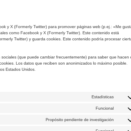
ok y X (Formerly Twitter) para promover páginas web (p.ej.: «Me gust
ciales como Facebook y X (Formerly Twitter). Este contenido está
merly Twitter) y guarda cookies. Este contenido podría procesar ciert
edes sociales (que puede cambiar frecuentemente) para saber que hacen
cookies. Los datos que reciben son anonimizados lo máximo posible.
los Estados Unidos.
Estadísticas
Conse
to
Funcional
Conse
service
to
google
Propósito pendiente de investigación
Conse
service
analyti
to
compli
Funcional