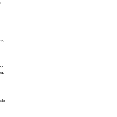
o
nto
or
er,
ndo