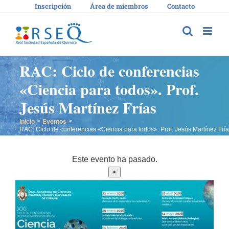
Saltar
Inscripción
Área de miembros
Contacto
al
contenido
RAC: Ciclo de conferencias
«Ciencia para todos». Prof.
Jesús Martínez Frías
Inicio
Eventos
RAC: Ciclo de conferencias «Ciencia para todos». Prof. Jesús Martínez Frí
Este evento ha pasado.
×