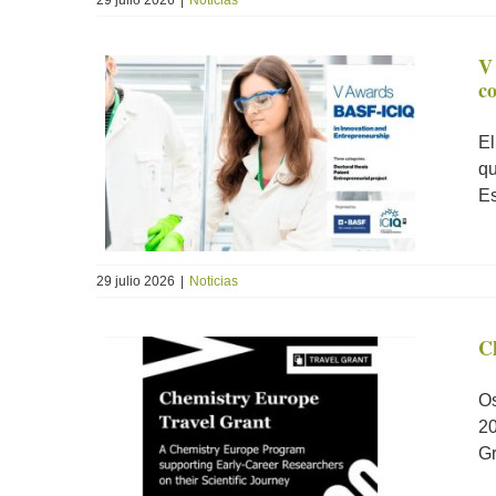
29 julio 2026
|
Noticias
V
co
El
qu
Es
29 julio 2026
|
Noticias
C
Os
20
Gr