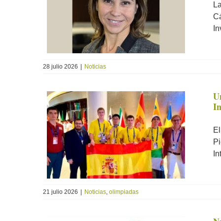
La
Cá
In
28 julio 2026
|
Noticias
U
I
El
Pi
In
21 julio 2026
|
Noticias
,
olimpiadas