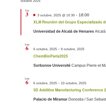
fecha.
octubre 2025
Vie
3
Destacado
-
18:00
3 octubre, 2025 @ 10:30
XLIII Reunión del Grupo Especializado 
Universidad de Alcalá de Henares
Alcalá
Lun
6
-
6 octubre, 2025
9 octubre, 2025
ChemBioParis2025
Sorbonne Université
Campus Pierre et Mar
Lun
6
-
6 octubre, 2025
10 octubre, 2025
3D Additive Manufacturing Conference 
Palacio de Miramar
Donostia / San Sebast