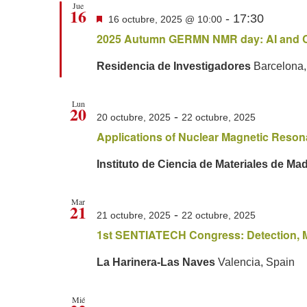
Jue
16
Destacado
-
17:30
16 octubre, 2025 @ 10:00
2025 Autumn GERMN NMR day: AI and C
Residencia de Investigadores
Barcelona,
Lun
20
-
20 octubre, 2025
22 octubre, 2025
Applications of Nuclear Magnetic Resonan
Instituto de Ciencia de Materiales de Ma
Mar
21
-
21 octubre, 2025
22 octubre, 2025
1st SENTIATECH Congress: Detection, 
La Harinera-Las Naves
Valencia, Spain
Mié