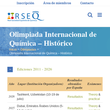
Saltar
Inscripción
Área de miembros
Contacto
al
contenido
Olimpiada Internacional de
Química – Histórico
Inicio
Olimpiadas
Olimpiada Internacional de Química – Histórico
Ediciones 2011 - 2026
Resultados
Año
Lugar (Institución Organizadora)
obtenidos
Exámenes
por España
Tashkent, Uzbekistan (10-19 de
Theory
&
2026
Resultados
julio)
practical
Dubai, Emiratos Árabes Unidos (5-
Theory
&
2025
Resultados