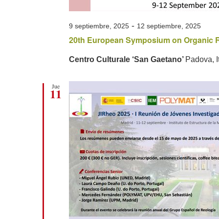
-
9 septiembre, 2025
12 septiembre, 2025
20th European Symposium on Organic R
Centro Culturale ‘San Gaetano’
Padova, I
Jue
11