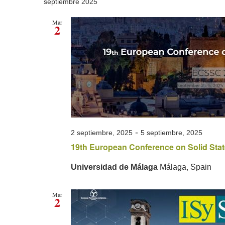
fecha.
septiembre 2025
Mar
2
-
2 septiembre, 2025
5 septiembre, 2025
19th European Conference on Solid Sta
Universidad de Málaga
Málaga, Spain
Mar
2