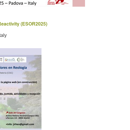
eactivity (ESOR2025)
taly