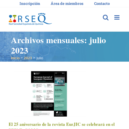
Saltar
Inscripción
Área de miembros
Contacto
al
contenido
Archivos mensuales:
julio
2023
Inicio
2023
julio
El 25 aniversario de la revista EurJIC se celebrará en el