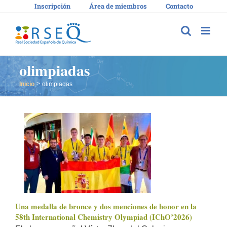
Saltar
Inscripción
Área de miembros
Contacto
al
contenido
olimpiadas
Inicio
olimpiadas
Una medalla de bronce y dos menciones de honor en la
58th International Chemistry Olympiad (IChO’2026)