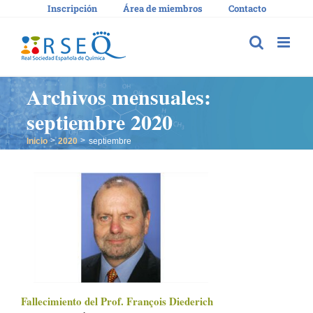
Saltar
Inscripción
Área de miembros
Contacto
al
contenido
Archivos mensuales:
septiembre 2020
Inicio
2020
septiembre
Fallecimiento del Prof. François Diederich