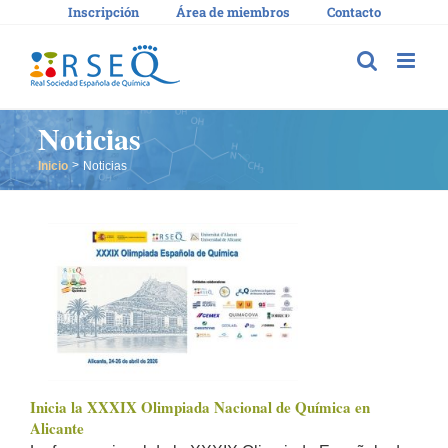
Saltar
Inscripción
Área de miembros
Contacto
al
contenido
Noticias
Inicio
Noticias
Inicia la XXXIX Olimpiada Nacional de Química en
Alicante