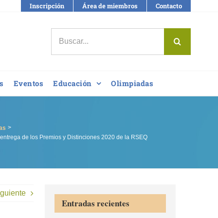
Inscripción
Área de miembros
Contacto
Buscar:
s
Eventos
Educación
Olimpiadas
as
entrega de los Premios y Distinciones 2020 de la RSEQ
guiente
Entradas recientes