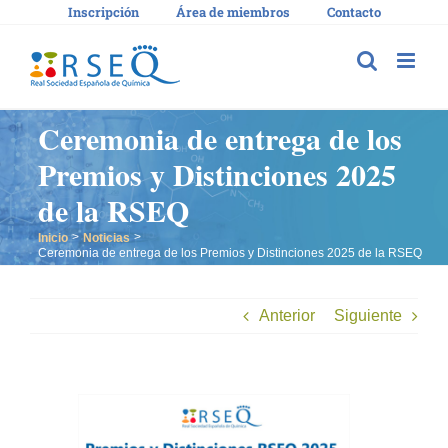
Saltar
Inscripción
Área de miembros
Contacto
al
contenido
Ceremonia de entrega de los
Premios y Distinciones 2025
de la RSEQ
Inicio
Noticias
Ceremonia de entrega de los Premios y Distinciones 2025 de la RSEQ
Anterior
Siguiente
Ver
imagen