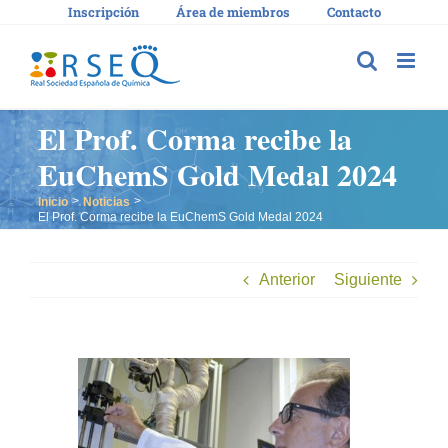
Saltar
Inscripción
Área de miembros
Contacto
al
contenido
El Prof. Corma recibe la
EuChemS Gold Medal 2024
Inicio
Noticias
El Prof. Corma recibe la EuChemS Gold Medal 2024
Anterior
Siguiente
Ver
imagen
más
grande