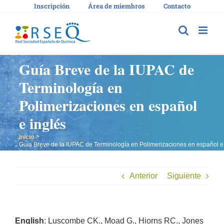
Saltar
Inscripción
Área de miembros
Contacto
al
contenido
Guía Breve de la IUPAC de
Terminología en
Polimerizaciones en español
e inglés
Inicio
Guía Breve de la IUPAC de Terminología en Polimerizaciones en español e
Anterior
Siguiente
English
: Luscombe CK., Moad G., Hiorns RC., Jones