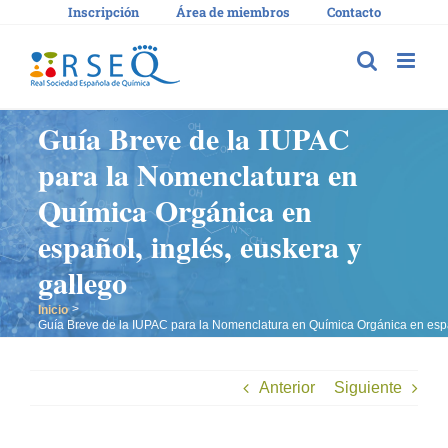
Saltar
Inscripción
Área de miembros
Contacto
al
contenido
Guía Breve de la IUPAC
para la Nomenclatura en
Química Orgánica en
español, inglés, euskera y
gallego
Inicio
Guía Breve de la IUPAC para la Nomenclatura en Química Orgánica en españ
Anterior
Siguiente