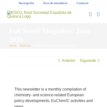
Saltar
Inscripción
Área de miembros
Contacto
al
contenido
EuChemS Magazine: June
2026
Inicio
Noticias
EuChemS Magazine: June 2026
Anterior
Siguiente
Ver
imagen
This newsletter is a monthly compilation of
más
chemistry- and science-related European
grande
policy developments, EuChemS’ activities and
news.