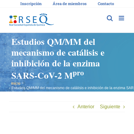
Saltar
Inscripción
Área de miembros
Contacto
al
contenido
Estudios QM/MM del
mecanismo de catálisis e
inhibición de la enzima
pro
SARS-CoV-2 M
Inicio
Estudios QM/MM del mecanismo de catálisis e inhibición de la enzima SA
Anterior
Siguiente
Ver