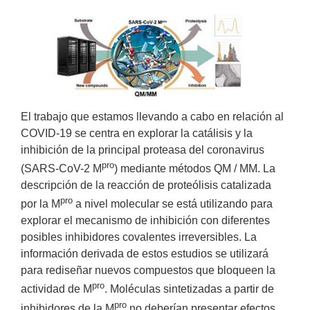
imagen
más
grande
El trabajo que estamos llevando a cabo en relación al
COVID-19 se centra en explorar la catálisis y la
inhibición de la principal proteasa del coronavirus
pro
(SARS-CoV-2 M
) mediante métodos QM / MM. La
descripción de la reacción de proteólisis catalizada
pro
por la M
a nivel molecular se está utilizando para
explorar el mecanismo de inhibición con diferentes
posibles inhibidores covalentes irreversibles. La
información derivada de estos estudios se utilizará
para rediseñar nuevos compuestos que bloqueen la
pro
actividad de M
. Moléculas sintetizadas a partir de
pro
inhibidores de la M
no deberían presentar efectos